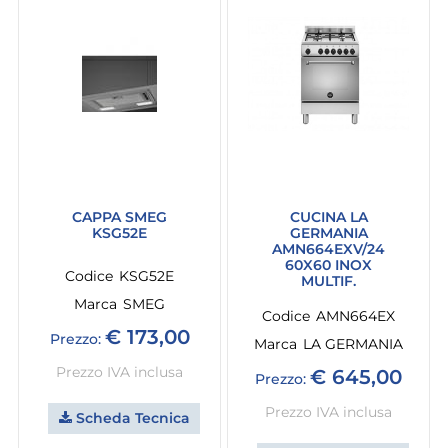
CAPPA SMEG
CUCINA LA
KSG52E
GERMANIA
AMN664EXV/24
60X60 INOX
Codice
KSG52E
MULTIF.
Marca
SMEG
Codice
AMN664EX
€ 173,00
Prezzo:
Marca
LA GERMANIA
Prezzo IVA inclusa
€ 645,00
Prezzo:
Prezzo IVA inclusa
Scheda Tecnica