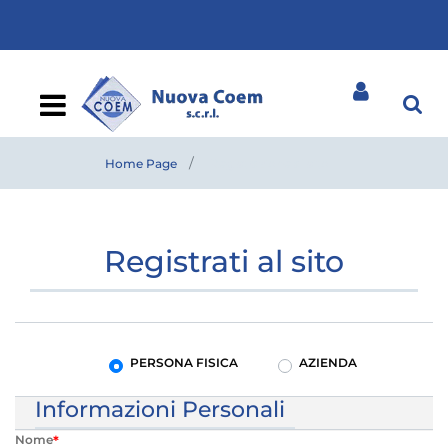
Open
Home Page
Registrazione al sito
Registrati al sito
Tipo di utente
PERSONA FISICA
AZIENDA
Informazioni Personali
Nome
*