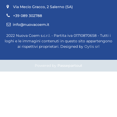
Via Mecio Gracco, 2
Salerno (SA)
+39 089 302788
info@nuovacoem.it
2022 Nuova Coem s.c.r.l. - Partita iva 01710870658 - Tutti i
loghi e le immagini contenuti in questo sito appartengono
ai rispettivi proprietari. Designed by
Oytis srl
Powered by
Passepartout