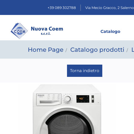
+39 089 302788
Via Mecio Gracco, 2
Salerno
Catalogo
Home Page
Catalogo prodotti
Torna indietro