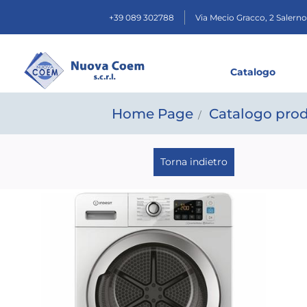
+39 089 302788
Via Mecio Gracco, 2
Salerno
Catalogo
Home Page
Catalogo prod
Torna indietro