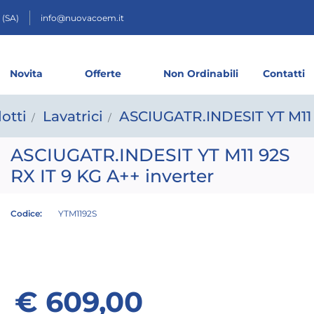
 (SA)
info@nuovacoem.it
Novita
Offerte
Non Ordinabili
Contatti
otti
Lavatrici
ASCIUGATR.INDESIT YT M11 9
ASCIUGATR.INDESIT YT M11 92S
RX IT 9 KG A++ inverter
Codice:
YTM1192S
€ 609,00