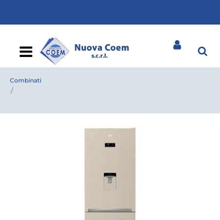
Open
Combinati
COMBINATO BEKO RCNE560E40DBN classe E - 70 cm
c/dispenser H 1.92 Sabbia