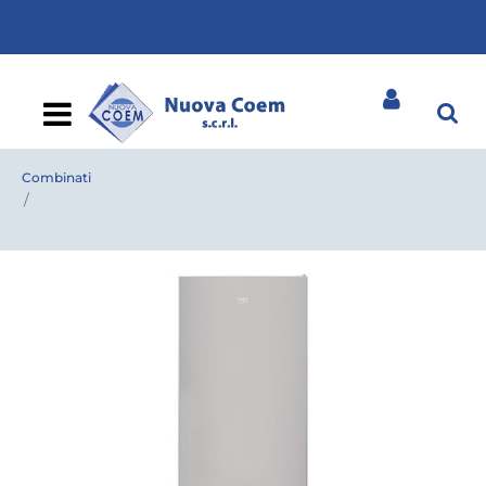
Open
Combinati
COMBINATO BEKO RCSA330K30SN CLASSE A+ H 1.85
ARGENTO