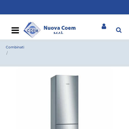
Open
Combinati
COMBINATO BOSCH KGN39VLEB INOX LOOK A++ NO FROST
h-p-l 203x66x60