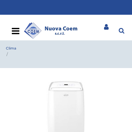
Open
Clima
CONDIZ. PORTATILI ARGO MILO PLUS 13000 BTU COMBI
CLASSE A WI.FI