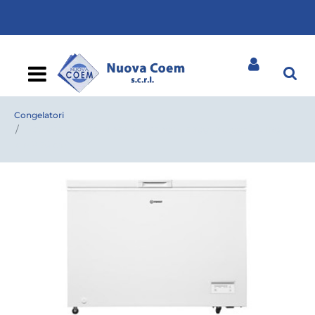
Open
Congelatori
CONGELATORE INDESIT INCF 3084 E 300 LT classe E L 1120
cm P 70 cm