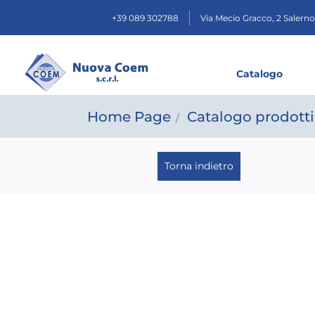
+39 089 302788
Via Mecio Gracco, 2
Salerno
Catalogo
Home Page
Catalogo prodotti
Torna indietro