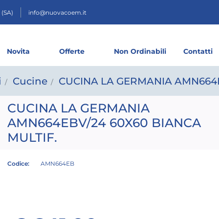
 (SA)
info@nuovacoem.it
Novita
Offerte
Non Ordinabili
Contatti
i
Cucine
CUCINA LA GERMANIA AMN664E
CUCINA LA GERMANIA
AMN664EBV/24 60X60 BIANCA
MULTIF.
Codice:
AMN664EB