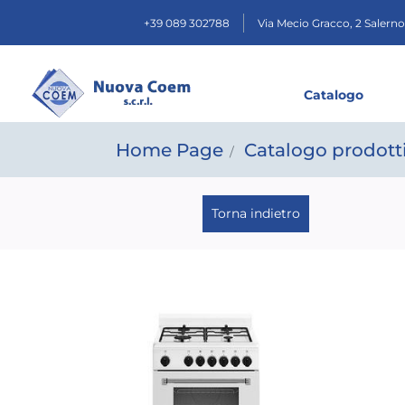
+39 089 302788
Via Mecio Gracco, 2
Salerno
Catalogo
Home Page
Catalogo prodott
Torna indietro