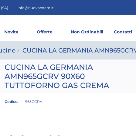
 (SA)
info@nuovacoem.it
Novita
Offerte
Non Ordinabili
Contatti
ucine
CUCINA LA GERMANIA AMN965GCR
CUCINA LA GERMANIA
AMN965GCRV 90X60
TUTTOFORNO GAS CREMA
Codice:
965GCRV