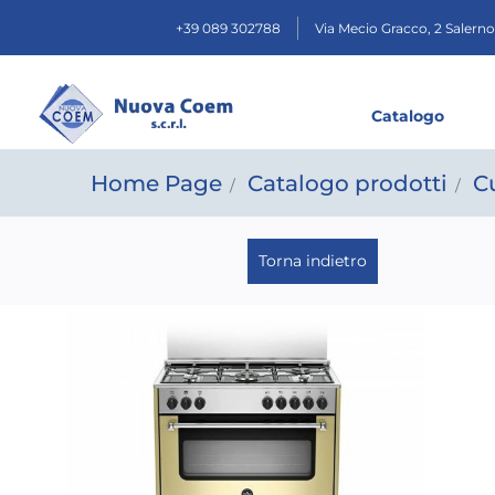
+39 089 302788
Via Mecio Gracco, 2
Salerno
Catalogo
Home Page
Catalogo prodotti
C
Torna indietro