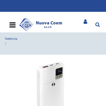
Open
Telefonia
DEVIA DEPB10K643W POWER BANK KINTONE 10000MAH
37WATT BIANCO