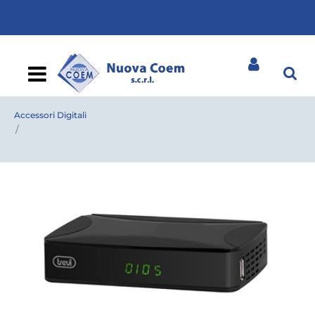
Open
Accessori Digitali
DIGIT.TERR.TREVI DVBT HE 3368 HD T2HEVC C/DISPLAY 10
BIT