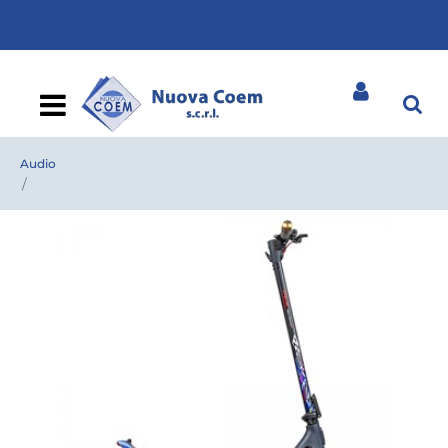
Open
Audio
EMG Hero es158ew mwc monopattino elettrico 10" 500w