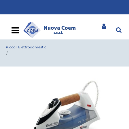
Open
Piccoli Elettrodomestici
FERRO TERMOZETA MILORD 7800 PROFESSIONAL 2200
WATT