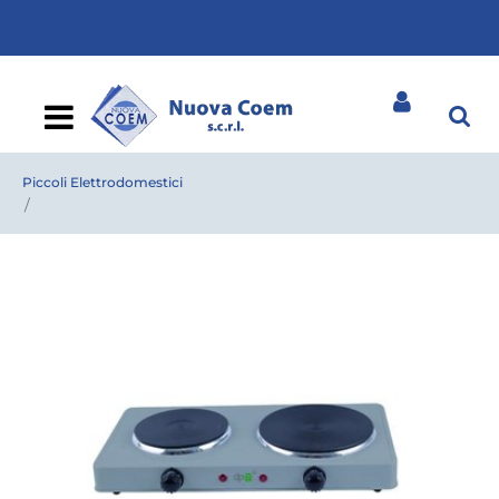
Open
Piccoli Elettrodomestici
FORNELLO ELETTRICO DPM 5805 doppia piasta