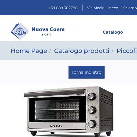
+39 089 302788
Via Mecio Gracco, 2
Salerno
Catalogo
Home Page
Catalogo prodotti
Piccol
Torna indietro