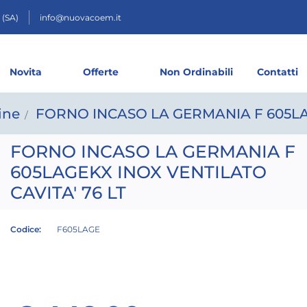
 (SA)
info@nuovacoem.it
Novita
Offerte
Non Ordinabili
Contatti
ine
FORNO INCASO LA GERMANIA F 605LAG
FORNO INCASO LA GERMANIA F
605LAGEKX INOX VENTILATO
CAVITA' 76 LT
Codice:
F605LAGE