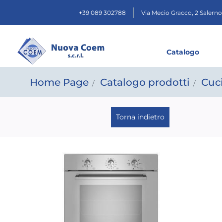
+39 089 302788
Via Mecio Gracco, 2
Salerno
Catalogo
Home Page
Catalogo prodotti
Cuc
Torna indietro