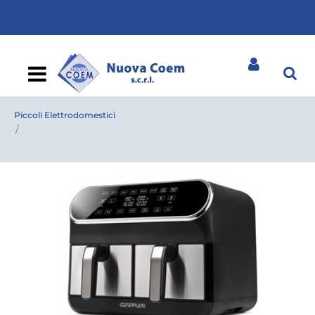
Open
Piccoli Elettrodomestici
FRIGGISANO DUO FERRARI FRIGGITRICE AD ARIA DUE
ZONE 2X4LT