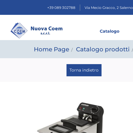
+39 089 302788
Via Mecio Gracco, 2
Salerno
Catalogo
Home Page
Catalogo prodotti
Torna indietro