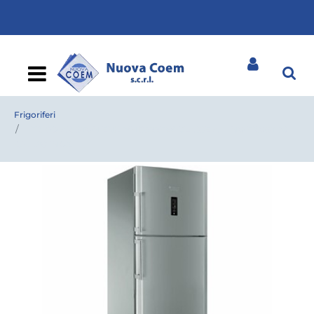
Open
Frigoriferi
FRIGO ARISTON ENXTYH19322FW CLASSE A++ NO FROST 70
CM 1.90 INOX