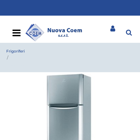
Open
Frigoriferi
FRIGORIFERO INDESIT TIAA 10 V SI Dimensioni (AxLxP):
1500x600x655 mm