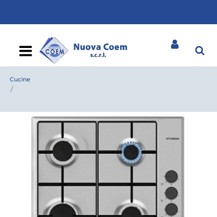
Open
Cucine
HYUNDAI P/COTTURA GHHN-4L INOX 60 cm, Manopole
laterali nere, 4 fuochi