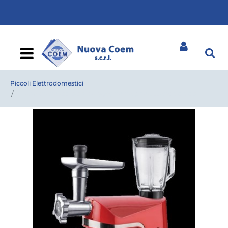
Open
Piccoli Elettrodomestici
IMPASTATRICE DCG KM 9085 TRITAC.FRULLATORE RED