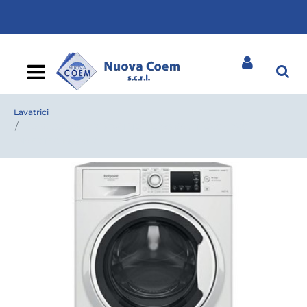
Open
Lavatrici
LAVASCIUGA ARISTON NDB 10725 WA IT 10KG + 7KG
INVERTER 1400 GIRI