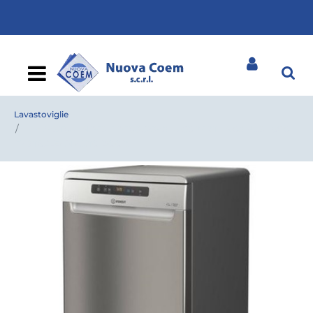
Open
Lavastoviglie
LAVASTOV.INDESIT DFO3C23AX 14 COPERTI INOX PUSH&GO
FAST&CLEAN AUTO DOOR