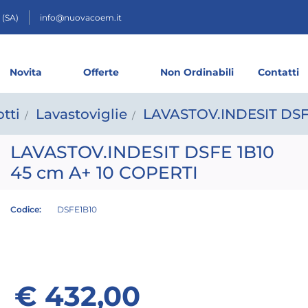
 (SA)
info@nuovacoem.it
Novita
Offerte
Non Ordinabili
Contatti
tti
Lavastoviglie
LAVASTOV.INDESIT DSFE
LAVASTOV.INDESIT DSFE 1B10
45 cm A+ 10 COPERTI
Codice:
DSFE1B10
€ 432,00