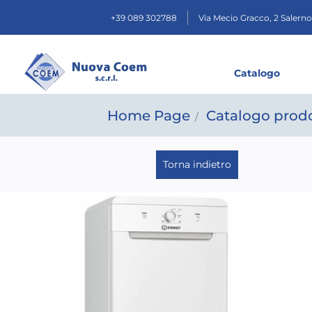
+39 089 302788
Via Mecio Gracco, 2
Salerno
Catalogo
Home Page
Catalogo prodo
Torna indietro