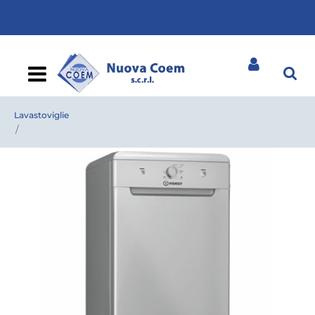
Open
Lavastoviglie
LAVASTOV.INDESIT DSFE 1B10S 45 cm A+ 10 COPERTI