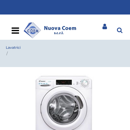
Open
Lavatrici
LAVATRICE CANDY CSS 129TW3-11 CLASSE C 1200 GIRI
SMART