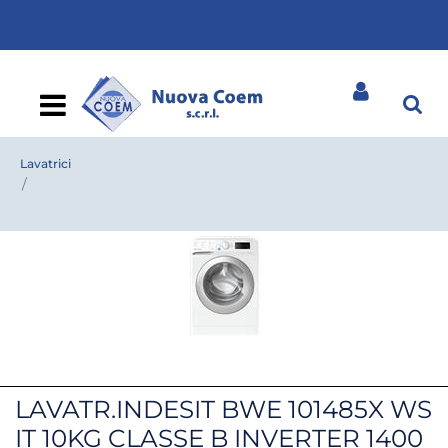
Open
Lavatrici
LAVATR.INDESIT BWE 101485X WS IT 10KG CLASSE B
INVERTER 1400 GIRI
LAVATR.INDESIT BWE 101485X WS
IT 10KG CLASSE B INVERTER 1400