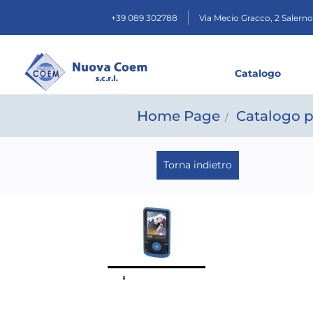
+39 089 302788
Via Mecio Gracco, 2
Salerno
Catalogo
Home Page
Catalogo p
Torna indietro