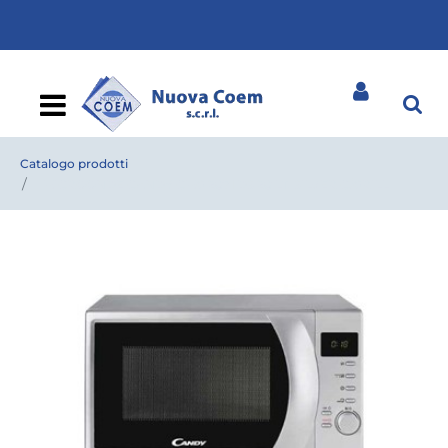
Open
Catalogo prodotti
MICROONDE CANDY CMG 2071 DS 20 LT. SILVER C/GRILL