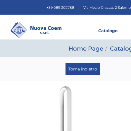
+39 089 302788
Via Mecio Gracco, 2
Salerno
Catalogo
Home Page
Catalo
Torna indietro