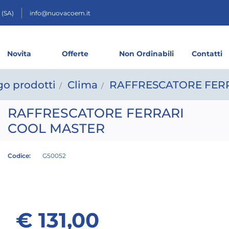
 (SA)
info@nuovacoem.it
Novita
Offerte
Non Ordinabili
Contatti
go prodotti
Clima
RAFFRESCATORE FER
RAFFRESCATORE FERRARI
COOL MASTER
Codice:
G50052
€ 131,00