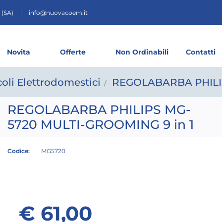
 (SA)
info@nuovacoem.it
Novita
Offerte
Non Ordinabili
Contatti
coli Elettrodomestici
REGOLABARBA PHILIP
REGOLABARBA PHILIPS MG-
5720 MULTI-GROOMING 9 in 1
Codice:
MG5720
€ 61,00