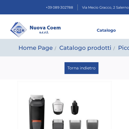
+39 089 302788
Via Mecio Gracco, 2
Salerno
Catalogo
Home Page
Catalogo prodotti
Pic
Torna indietro