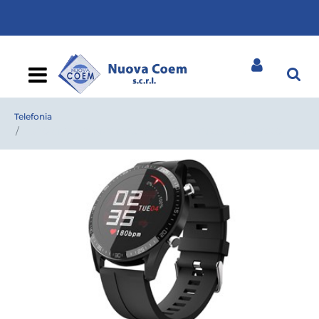
Open
Telefonia
SPORTWATCH T-FIT 290 HB SMART FITNESS BAND NERO