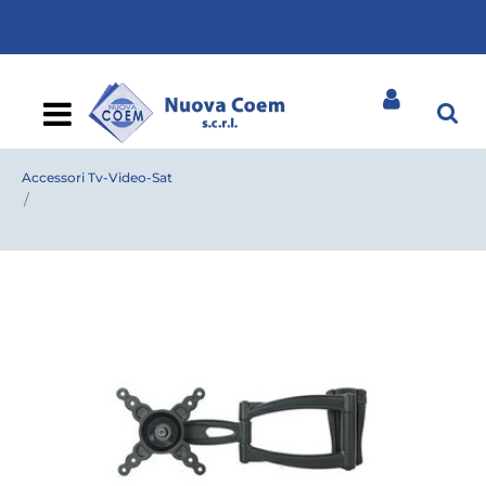
Open
Accessori Tv-Video-Sat
STAFFA CIATTI ELTRIS 100 Tre snodi x TV 10/26''Dist.dalla
parete 8/33 cm