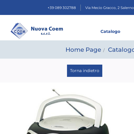
+39 089 302788
Via Mecio Gracco, 2
Salerno
Catalogo
Home Page
Catalogo
Torna indietro