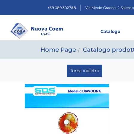
+39 089 302788
Via Mecio Gracco, 2
Salerno
Catalogo
Home Page
Catalogo prodott
Torna indietro