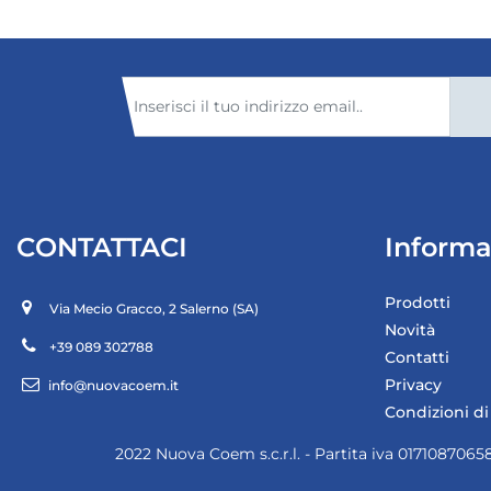
CONTATTACI
Informa
Prodotti
Via Mecio Gracco, 2
Salerno (SA)
Novità
+39 089 302788
Contatti
Privacy
info@nuovacoem.it
Condizioni di
2022 Nuova Coem s.c.r.l. - Partita iva 01710870658