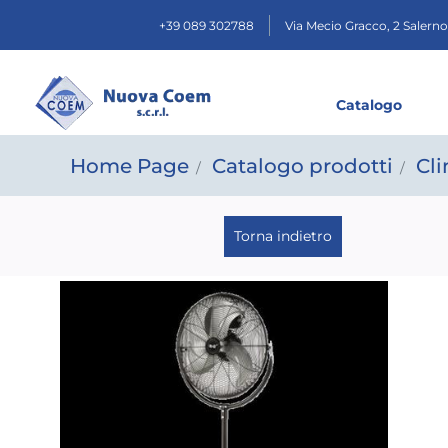
+39 089 302788
Via Mecio Gracco, 2
Salerno
Catalogo
Home Page
Catalogo prodotti
Cl
Torna indietro