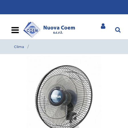
Open
Clima
VENTILATORE FERRARI EOLOS PALA 30 CM