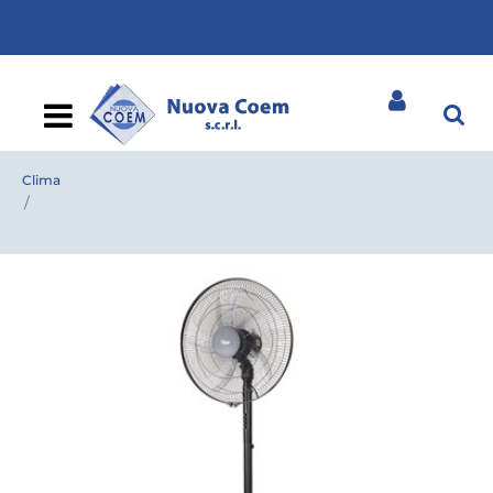
Open
Clima
VENTILATORE PIANTANA BIMAR VP 165 45 CM ALTO 1,65
IMQ